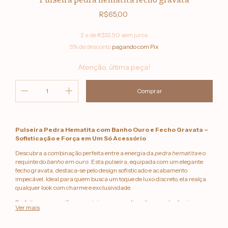
R$65,00
2
x de
R$32,50
sem juros
5% de desconto
pagando com Pix
Atenção, última peça!
Pulseira Pedra Hematita com Banho Ouro e Fecho Gravata –
Sofisticação e Força em Um Só Acessório
Descubra a combinação perfeita entre a energia da
pedra hematita
e o
requinte do
banho em ouro
. Esta pulseira, equipada com um elegante
fecho gravata, destaca-se pelo design sofisticado e acabamento
impecável. Ideal para quem busca um toque de luxo discreto, ela realça
qualquer look com charme e exclusividade.
Perfeita para ocasiões especiais ou para o dia a dia com elegância.
Ver mais