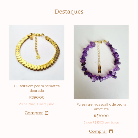
Destaques
Pulseira em pedra hematita
dourada
R$90,00
Pulseira em cascalho de pedra
2
x de
R$45,00
sem juros
ametista
R$70,00
2
x de
R$35,00
sem juros