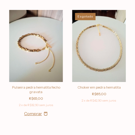
Esgotado
Pulseira pedra hematita fecho
Choker em pedra hematita
gravata
R$85,00
R$65,00
2
x de
R$42,50
sem juros
2
x de
R$32,50
sem juros